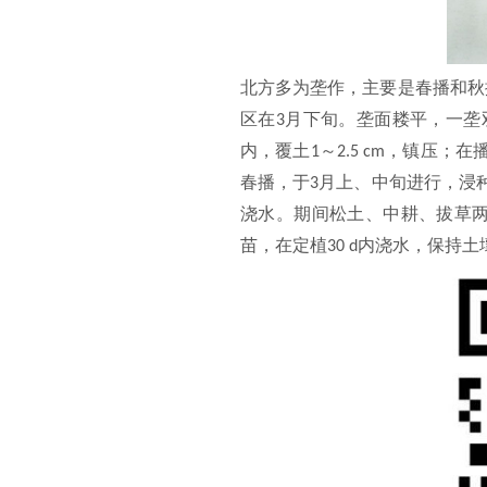
北方多为垄作，主要是春播和秋
区在
月下旬。垄面耧平，一垄
3
内，覆土
～
，镇压；在
1
2.5 cm
春播，于
月上、中旬进行，浸
3
浇水。期间松土、中耕、拔草
苗，在定植
内浇水，保持土
30 d