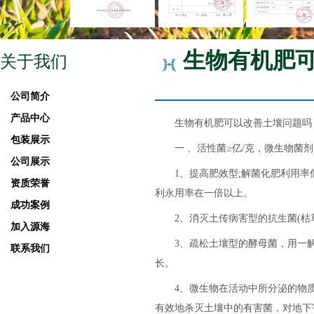
生物有机肥
关于我们
公司简介
产品中心
生物有机肥可以改善土壤问题吗
包装展示
一 、活性菌≥亿/克，微生物菌剂
公司展示
1、提高肥效型;解菌化肥利用率低
资质荣誉
利永用率在一倍以上。
成功案例
2、消灭土传病害型的抗生菌(枯草
加入源海
3、疏松土壤型的酵母菌，用一解决
联系我们
长。
4、微生物在活动中所分泌的物质
有效地杀灭土壤中的有害菌，对地下