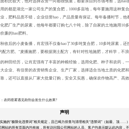
面积比较大，他对选择农资一向都很慎重，都要亲自到市场考察，选ha
用的都是湖北一家公司生产的复合肥，1000多亩地，每年要施用这种复
业，肥料品质不错，企业信誉hao，产品质量有保证。每年备播时节，
化肥厂生产的尿素，他每年都要订购七八十吨，除了自家的土地施用10
价廉的hao肥料。
后的小麦备播，肖宏强不仅备hao了30多吨复合肥，10多吨尿素，还
的配方肥。“麦播施肥，要根据测土配方，有针对性地施肥，才科学，不浪
种田经历，让肖宏强有了丰富的种粮经验，选用化肥、种子和农药，一
到大企业、有信誉的农资销售企业、生产厂家，选择适合当地土质的化肥
可靠，还可以直接从厂家大批量订购，安全又实惠，确保农作物高产、高
：农药喷雾遇见助剂会发生什么效果?
声明
实施的“极限化违禁词”相关规定，且已竭力排查与清理相关“违禁词”（如最、顶……
司网站的所有页面内均有效，所有访问我公司网站的人员、客户均表示默认此内容，不