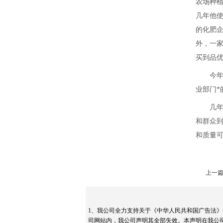
农场种植
几年他使
的化肥企
外，一家
买到品优
今年秋收
业部门*
几年的
和群众
和质量
上一篇
1、我公司全力支持关于《中华人民共和国广告法》
司网站内，我公司声明其全部失效。本声明在我公