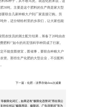
o肥料和种子，从不敢马虎。就选化肥来说，这
合肥30吨。主要是这个肥料的生产商是家大型
他都要联合几家种粮大户到厂家直接订购。另
多吨外，还分销给村里的乡亲们，让大家也能
按照农技员的测土配方结果，筹备了20吨由农
费肥料!”如今的肖宏强科学种田成了行家。
定不能贪图便宜，图省事，要联合种粮大户
和农资。那些生产化肥的大型企业，不仅配料
效。
下一篇：化肥：淡季存储shou次减量
）等极限化词汇，如果还有“极限化违禁词”用在我公
支持任何以“极限用语、极限词、广告违禁词”等为