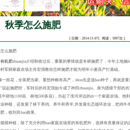
秋季怎么施肥
[ 日期：2014-11-07] 阅读：5097次 ]
怎么施肥
物有机肥
zhuanjia介绍秋收过后，重要的事情就是冬耕施肥了，今年土地施
湾村军耕家庭农场主肖宏强教你怎样施肥才能为明年小麦高产打基础。
枝花，全靠肥当家。要想种粮有高产，shou先是选hao种子，再就是要
”说起施肥经，军转后的肖宏强如今成了种田zhuanjia。身为团级干部的肖
其中耕地1100亩、林地500多亩)，办起了淮河岸边的di一个家庭农场
产业种植，还发展了林下养鸡、养牛和养羊;并发展生态循环农业，把鸡牛
肥，收到良hao效果。
模种植，除了充分利用hao家庭农场里的有机肥外，选择有质量保证的