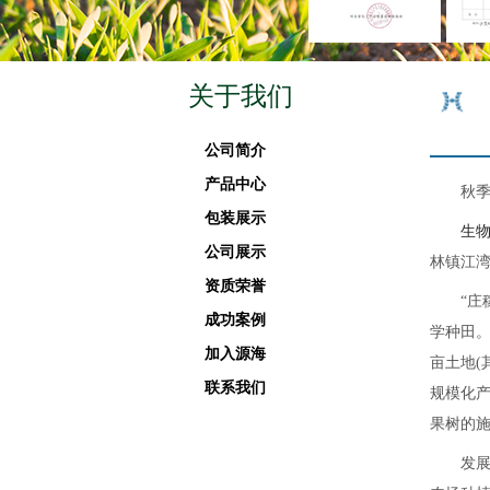
关于我们
公司简介
产品中心
秋季
包装展示
生
公司展示
林镇江
资质荣誉
“庄稼一
成功案例
学种田。
加入源海
亩土地(
联系我们
规模化
果树的施
发展规