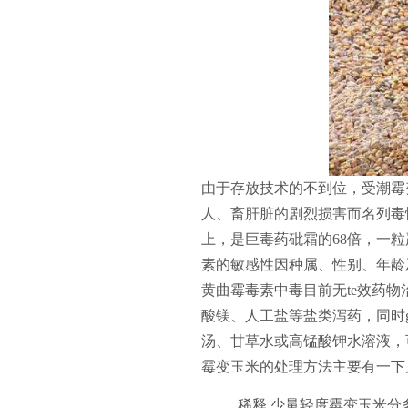
由于存放技术的不到位，受潮霉
人、畜肝脏的剧烈损害而名列毒性
上，是巨毒药砒霜的68倍，一
素的敏感性因种属、性别、年龄
黄曲霉毒素中毒目前无te效药
酸镁、人工盐等盐类泻药，同时g
汤、甘草水或高锰酸钾水溶液，
霉变玉米的处理方法主要有一下
稀释 少量轻度霉变玉米分