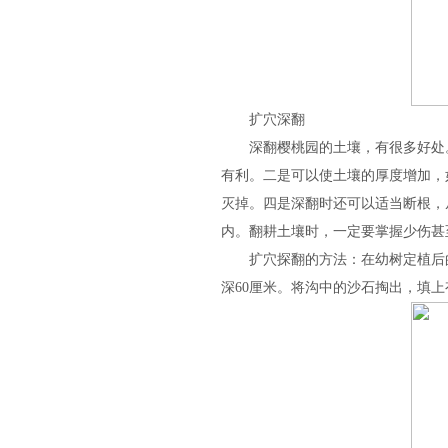
扩
穴深翻
深翻樱桃园的土壤，有很多好处。
有利。二是可以使土壤的厚度增加，
灭掉。四是深翻时还可以适当断根，
内。翻耕土壤时，一定要掌握少伤甚
扩穴探翻的方法：在幼树定植后的
深60厘米。将沟中的沙石掏出，填