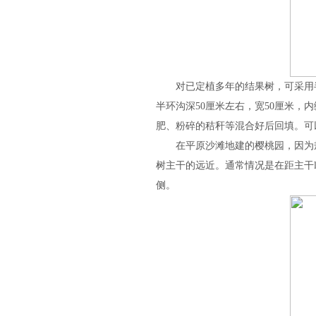
对已定植多年的结果树，可采用半
半环沟深50厘米左右，宽50厘米，
肥、粉碎的秸秆等混合好后回填。可
在平原沙滩地建的樱桃园，因为规
树主干的远近。通常情况是在距主干l
侧。