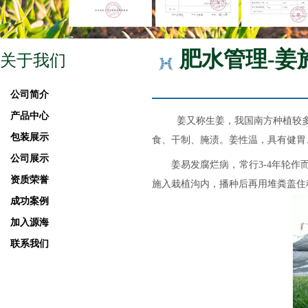
肥水管理-姜
关于我们
公司简介
产品中心
姜又称生姜，我国南方种植较
包装展示
食、干制、腌渍。姜性温，具有健胃
公司展示
姜易发腐烂病，常行
3-4年轮
资质荣誉
施入栽植沟内，播种后再用堆粪盖住
成功案例
加入源海
联系我们