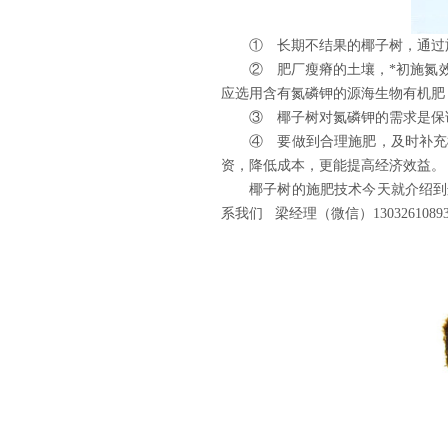
①
长期不结果的椰子树，通过
②
肥厂瘦瘠的土壤，*初施氮
应选用含有氮磷钾的源海生物有机肥
③
椰子树对氮磷钾的需求是保
④
要做到合理施肥，及时补充
资，降低成本，更能提高经济效益。
椰子树的施肥技术今天就介绍到
系我们 梁经理（微信）13032610