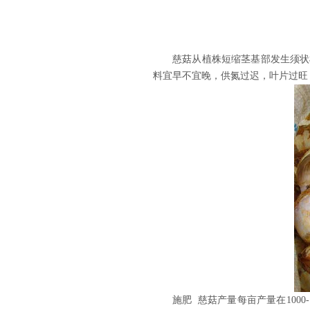
慈菇从植株短缩茎基部发生须状
料宜早不宜晚，供氮过迟，叶片过旺
施肥 慈菇产量每亩产量在100