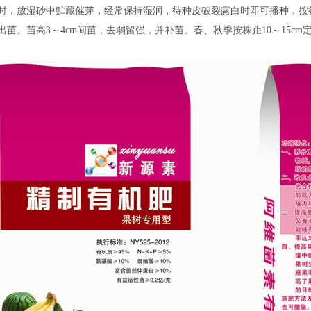
时，放湿砂中贮藏催芽，经常保持湿润，待种皮破裂露白时即可播种，按行株距2
日出苗。苗高3～4cm间苗，去弱留强，并补苗。春、秋季按株距10～15cm