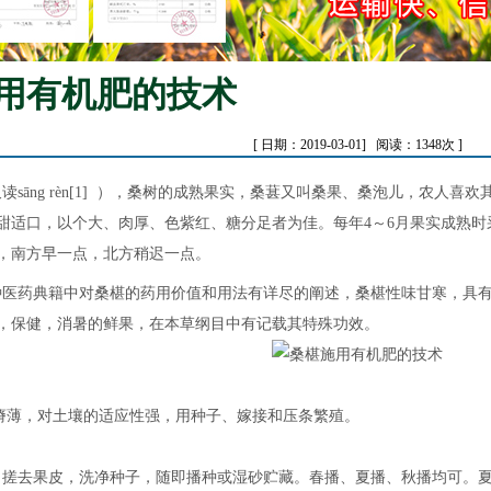
用有机肥的技术
[ 日期：2019-03-01] 阅读：1348次 ]
n 又读sāng rèn[1] ），桑树的成熟果实，桑葚又叫桑果、桑泡儿，
甜适口，以个大、肉厚、色紫红、糖分足者为佳。每年4～6月果实成熟
，南方早一点，北方稍迟一点。
药典籍中对桑椹的药用价值和用法有详尽的阐述，桑椹性味甘寒，具有
，保健，消暑的鲜果，在本草纲目中有记载其特殊功效。
薄，对土壤的适应性强，用种子、嫁接和压条繁殖。
去果皮，洗净种子，随即播种或湿砂贮藏。春播、夏播、秋播均可。夏播