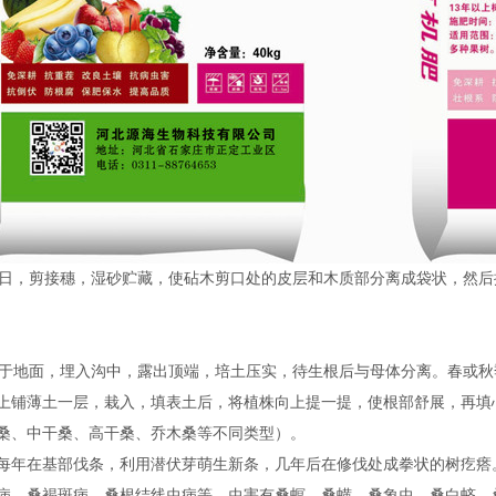
0日，剪接穗，湿砂贮藏，使砧木剪口处的皮层和木质部分离成袋状，然后
面，埋入沟中，露出顶端，培土压实，待生根后与母体分离。春或秋季进行定
上铺薄土一层，栽入，填表土后，将植株向上提一提，使根部舒展，再填
桑、中干桑、高干桑、乔木桑等不同类型）。
每年在基部伐条，利用潜伏芽萌生新条，几年后在修伐处成拳状的树疙瘩
病、桑褐斑病、桑根结线虫病等。虫害有桑螟、桑蟥、桑象虫、桑白蛴、