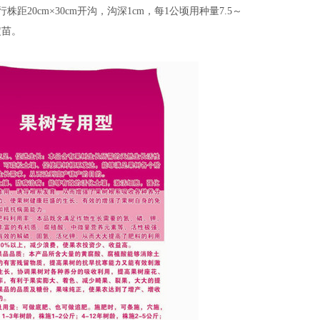
0cm×30cm开沟，沟深1cm，每1公顷用种量7.5～
定苗。