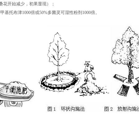
花开始减少，初果显现）；
%甲基托布津1000倍或50%多菌灵可湿性粉剂1000倍。