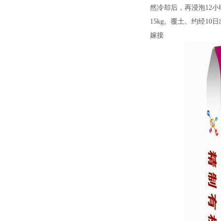
然冷却后，再浸泡12小
15kg。覆土。约经10
嫁接