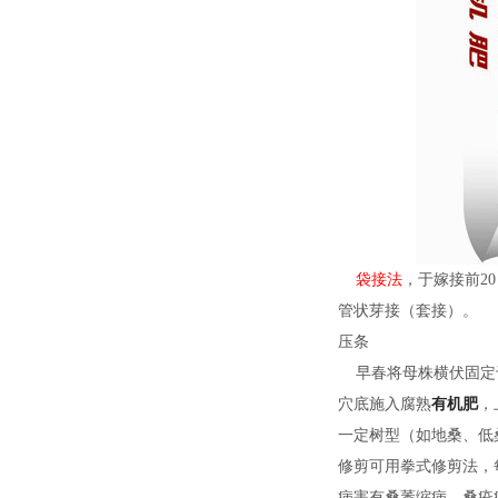
袋接法
，于嫁接前2
管状芽接（套接）。
压条
早春将母株横伏固定于地
穴底施入腐熟
有机肥
，
一定树型（如地桑、低
修剪可用拳式修剪法，
病害有桑萎缩病、桑疫