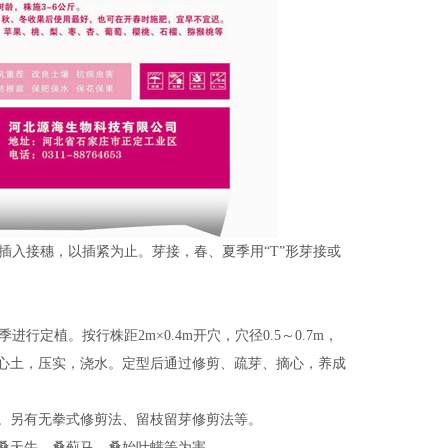
插入接穗，以插紧为止。芽接，春、夏季用“T”形芽接或
植。按行株距2m×0.4m开穴，穴径0.5～0.7m，
心土，压实，浇水。定型后通过修剪、疏芽、摘心，养成
。另有无拳式修剪法、留枝留芽修剪法等。
桑天牛、桑蓟马、桑始叶螨等为害。