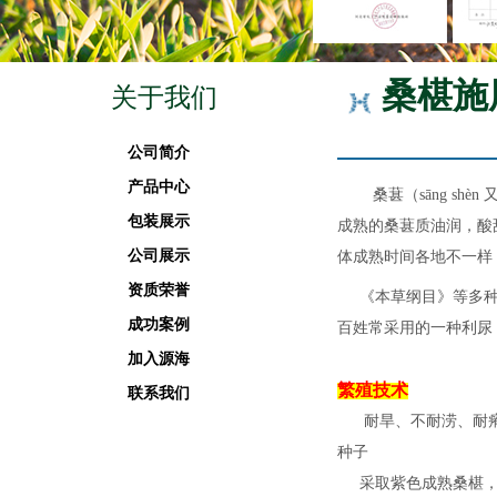
桑椹施
关于我们
公司简介
产品中心
桑葚（sāng shè
包装展示
成熟的桑葚质油润，酸
公司展示
体成熟时间各地不一样
资质荣誉
《本草纲目》等多种医
成功案例
百姓常采用的一种利尿
加入源海
繁殖技术
联系我们
耐旱、不耐涝、耐瘠
种子
采取紫色成熟桑椹，搓