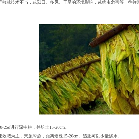
于移栽技术不当，或烈日、多风、干旱的环境影响，或病虫危害等，往往造
25d进行深中耕，并培土15-20cm。
效肥为主，穴施匀施，距离烟株15-20cm。追肥可以少量浇水。