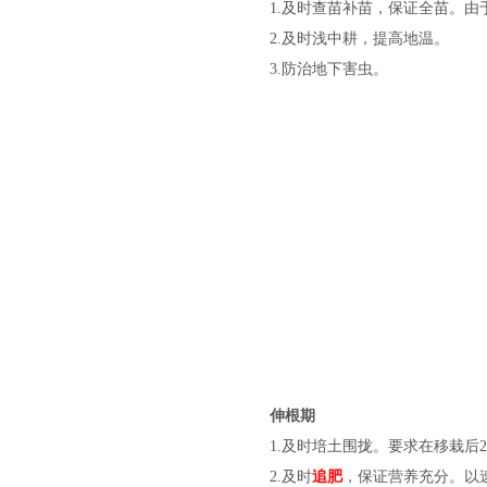
1.
及时查苗补苗，保证全苗。由
2.
及时浅中耕，提高地温。
3.
防治地下害虫。
伸根期
1.
及时培土围拢。要求在移栽后20-
2.
及时
追肥
，保证营养充分。以速