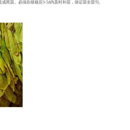
成死苗。必须在移栽后3-5d内及时补苗，保证苗全苗匀。