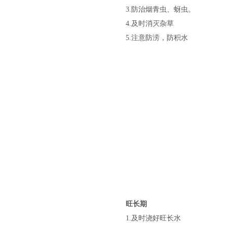
3.
防治烟青虫、蚜虫。
4.
及时消灭杂草
5.
注意防涝，防积水
旺长期
1.
及时浇好旺长水