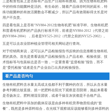
三是检查包装上是否标有产品生产日期和有效期。因为生物有机肥料
中的特殊功能菌种是活的、有生命的，随着产品保存时间的延长，特
殊功能菌种的有效活菌数会不断减少，所以产品有效期标得太长是对
用户不负责。
四是看包装上是否有“NY884-2012生物有机肥”标准字样。生物有机肥
和普通有机肥料的产品执行标准不同，前者是NY884-2012（代替之前
的NY884-2004），后者是NY525-2012（代替之前的NY525-2002）。
五是可以去农业部种植业管理司相关网站进行查询。
对于经销商来说，还可以从产品检验报告书反映的信息推断生物有机
肥的真伪。首先是查看该批产品检验报告上产品名称、检验依据、技
术指标等与包装标志是否一致，一定要查看“监督检验”报告，而不
是“委托检验”或者是生产企业自己出具的检验报告。
看产品是否均匀
生物有机肥料含水量太高或太低都不利于菌种的存活，所以从含水量
参考判断比较直接。抓一把肥料在阳光下观察是否阴潮，抛起来看看
是否扬灰尘。肥料潮湿呈团状，或者干燥呈灰状都是不合格产品。
生物有机肥料中添加的载体应该是由多种有机营养物质组成的“套
餐”，既然是多种原料组合，在光线下观察就应该能够看到多种原料的