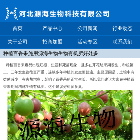
首页
产品中心
公司新闻
行业动态
关于公司
招商加盟
活动专区
联系我们
种植百香果施用源海生物生物有机肥好处多
种植百香果容易出现烂根、烂茎和死苗现象，且多在开花结果期发生，种植第
二、三年发生往往更严重，连续多年种植的发生更普遍。主要原因是，土壤中有
益菌减少，有害菌增多，影响了百香果的正常生长。所以我们建议大家在种植百
香果期间增施生物有机肥。这个建议好处多多奥。