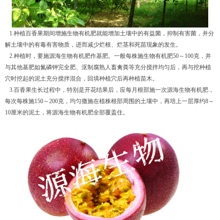
1.种植百香果期间增施生物有机肥就能增加土壤中的有益菌，抑制有害菌，并分
解土壤中的有毒有害物质，进而减少烂根、烂茎和死苗现象的发生。
2.种植时，要施
源海
生物有机肥作基肥。一般每株施生物有机肥
50～100克，并
与其他基肥如氮磷钾完全肥、沤制腐熟人畜禽粪等充分搅拌均匀后，再与挖种植
穴时挖起的泥土充分搅拌混合，回填种植穴后再种植苗木。
3.百香果生长过程中，特别是开花结果后，应每月根部施一次
源海
生物有机肥，
每次每株施
150～200克，均匀撒施在植株根部周围的土壤中，再培上一层厚约8～
10厘米的泥土，将
源海
生物有机肥全部覆盖住。