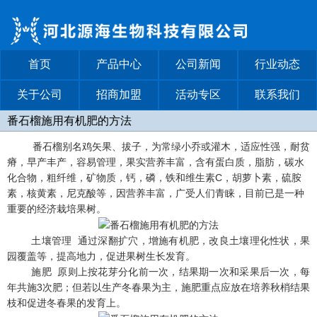
首页
产品中心
公司新闻
行业动态
关于公司
招商加盟
活动专区
联系我们
番石榴施用有机肥的方法
番石榴别名鸡矢果、拔子，为常绿小乔或灌木，适应性强，耐贫
瘠，早产丰产，容易管理，果实营养丰富，含有蛋白质，脂肪，碳水
化合物，粗纤维，矿物质，钙，磷，铁和维生素C，胡萝卜素，硫胺
素，核黄素，尼克酸等，因营养丰富，广受人们青睐，目前已是一种
重要的经济栽培果树。
土壤管理 通过深翻扩穴，增施有机肥，改良土壤理化性状，果
园覆盖等，提高地力，促进果树生长发育。
施肥 原则上按花芽分化前一次，结果期一次和采果后一次，每
年共施3次肥；但若以生产冬春果为主，施肥重点应放在培养秋梢结果
枝和促进冬春果的发育上。