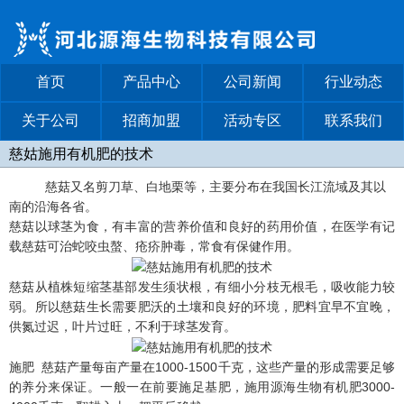
首页
产品中心
公司新闻
行业动态
关于公司
招商加盟
活动专区
联系我们
慈姑施用有机肥的技术
慈菇又名剪刀草、白地栗等，主要分布在我国长江流域及其以
南的沿海各省。
慈菇以球茎为食，有丰富的营养价值和良好的药用价值，在医学有记
载慈菇可治蛇咬虫螯、疮疥肿毒，常食有保健作用。
慈菇从植株短缩茎基部发生须状根，有细小分枝无根毛，吸收能力较
弱。所以慈菇生长需要肥沃的土壤和良好的环境，肥料宜早不宜晚，
供氮过迟，叶片过旺，不利于球茎发育。
施肥 慈菇产量每亩产量在1000-1500千克，这些产量的形成需要足够
的养分来保证。一般一在前要施足基肥，施用源海生物有机肥3000-