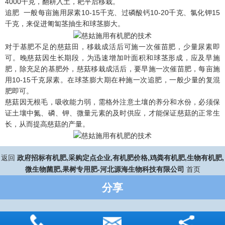
4000千克，翻耕入土，耙平后移栽。
追肥 一般每亩施用尿素10-15千克、过磷酸钙10-20千克、氯化钾15
千克，来促进匍匐茎抽生和球茎膨大。
对于基肥不足的慈菇田，移栽成活后可施一次催苗肥，少量尿素即
可。晚慈菇因生长期段，为迅速增加叶面积和球茎形成，应及早施
肥，除充足的基肥外，慈菇移栽成活后，要早施一次催苗肥，每亩施
用10-15千克尿素。在球茎膨大期在种施一次追肥，一般少量的复混
肥即可。
慈菇因无根毛，吸收能力弱，需格外注意土壤的养分和水份，必须保
证土壤中氮、磷、钾、微量元素的及时供应，才能保证慈菇的正常生
长，从而提高慈菇的产量。
返回
政府招标有机肥,采购定点企业,有机肥价格,鸡粪有机肥,生物有机肥,
微生物菌肥,果树专用肥-河北源海生物科技有限公司
首页
分享