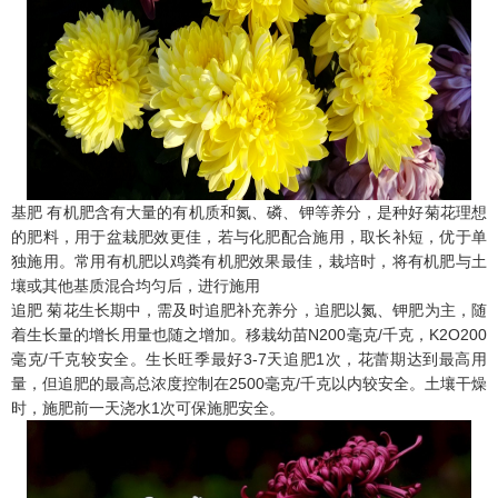
基肥 有机肥含有大量的有机质和氮、磷、钾等养分，是种好菊花理想
的肥料，用于盆栽肥效更佳，若与化肥配合施用，取长补短，优于单
独施用。常用有机肥以鸡粪有机肥效果最佳，栽培时，将有机肥与土
壤或其他基质混合均匀后，进行施用
追肥 菊花生长期中，需及时追肥补充养分，追肥以氮、钾肥为主，随
着生长量的增长用量也随之增加。移栽幼苗N200毫克/千克，K2O200
毫克/千克较安全。生长旺季最好3-7天追肥1次，花蕾期达到最高用
量，但追肥的最高总浓度控制在2500毫克/千克以内较安全。土壤干燥
时，施肥前一天浇水1次可保施肥安全。