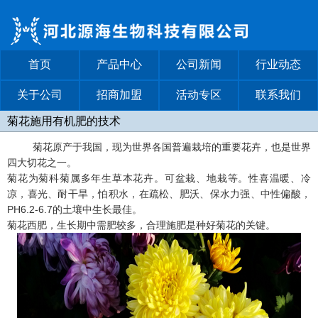
首页
产品中心
公司新闻
行业动态
关于公司
招商加盟
活动专区
联系我们
菊花施用有机肥的技术
菊花原产于我国，现为世界各国普遍栽培的重要花卉，也是世界
四大切花之一。
菊花为菊科菊属多年生草本花卉。可盆栽、地栽等。性喜温暖、冷
凉，喜光、耐干旱，怕积水，在疏松、肥沃、保水力强、中性偏酸，
PH6.2-6.7的土壤中生长最佳。
菊花西肥，生长期中需肥较多，合理施肥是种好菊花的关键。