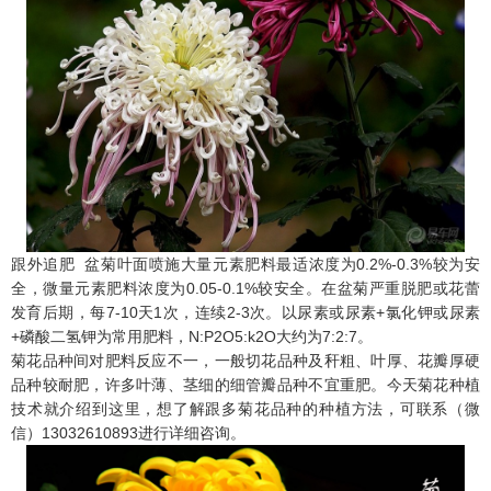
跟外追肥 盆菊叶面喷施大量元素肥料最适浓度为0.2%-0.3%较为安
全，微量元素肥料浓度为0.05-0.1%较安全。在盆菊严重脱肥或花蕾
发育后期，每7-10天1次，连续2-3次。以尿素或尿素+氯化钾或尿素
+磷酸二氢钾为常用肥料，N:P2O5:k2O大约为7:2:7。
菊花品种间对肥料反应不一，一般切花品种及秆粗、叶厚、花瓣厚硬
品种较耐肥，许多叶薄、茎细的细管瓣品种不宜重肥。今天菊花种植
技术就介绍到这里，想了解跟多菊花品种的种植方法，可联系（微
信）13032610893进行详细咨询。