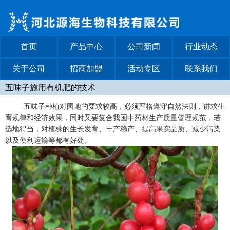
首页
产品中心
公司新闻
行业动态
关于公司
招商加盟
活动专区
联系我们
五味子施用有机肥的技术
五味子种植对园地的要求较高，必须严格遵守自然法则，讲求生
育规律和经济效果，同时又要复合我国中药材生产质量管理规范，若
选地得当，对植株的生长发育、丰产稳产、提高果实品质、减少污染
以及便利运输等都有好处。