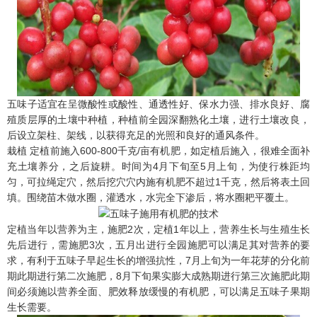
五味子适宜在呈微酸性或酸性、通透性好、保水力强、排水良好、腐
殖质层厚的土壤中种植，种植前全园深翻熟化土壤，进行土壤改良，
后设立架柱、架线，以获得充足的光照和良好的通风条件。
栽植 定植前施入600-800千克/亩有机肥，如定植后施入，很难全面补
充土壤养分，之后旋耕。时间为4月下旬至5月上旬，为使行株距均
匀，可拉绳定穴，然后挖穴穴内施有机肥不超过1千克，然后将表土回
填。围绕苗木做水圈，灌透水，水完全下渗后，将水圈耙平覆土。
定植当年以营养为主，施肥2次，定植1年以上，营养生长与生殖生长
先后进行，需施肥3次，五月出进行全园施肥可以满足其对营养的要
求，有利于五味子早起生长的增强抗性，7月上旬为一年花芽的分化前
期此期进行第二次施肥，8月下旬果实膨大成熟期进行第三次施肥此期
间必须施以营养全面、肥效释放缓慢的有机肥，可以满足五味子果期
生长需要。