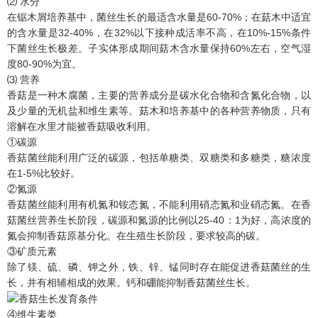
⑵ 水分
在锯木屑培养基中，菌丝生长的最适含水量是60-70%；在菇木中适宜
的含水量是32-40%，在32%以下接种成活率不高，在10%-15%条件
下菌丝生长极差。子实体形成期间菇木含水量保持60%左右，空气湿
度80-90%为宜。
⑶ 营养
香菇是一种木腐菌，主要的营养成分是碳水化合物和含氮化合物，以
及少量的无机盐和维生素等。菇木和培养基中的各种营养物质，只有
溶解在水里才能被香菇吸收利用。
①碳源
香菇菌丝能利用广泛的碳源，包括单糖类、双糖类和多糖类，糖浓度
在1-5%比较好。
②氮源
香菇菌丝能利用有机氮和铵态氮，不能利用硝态氮和业硝态氮。在香
菇菌丝营养生长阶段，碳源和氮源的比例以25-40：1为好，高浓度的
氮会抑制香菇原基分化。在生殖生长阶段，要求较高的碳。
③矿质元素
除了镁、硫、磷、钾之外，铁、锌、锰同时存在能促进香菇菌丝的生
长，并有相辅相成的效果。钙和硼能抑制香菇菌丝生长。
④维生素类