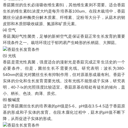
香菇菌丝的生长必须吸收维生素B1，其他维生素则不需要。适合香菇
生长的维生素B1浓度大约是每升培养基100um。在段木栽培中，香菇
菌丝分泌多种酶类分解木质素、纤维素、淀粉等大分子，从菇木的韧
皮部和木质部吸收碳源、氮源和矿质元素。
⑷ 空气
香菇属好气性菌类，足够的新鲜空气是保证香菇正常生长发育的重要
环境条件之一。栽培环境过于郁闭易产生畸形的长柄菇、大脚菇。
⑸ 光线
香菇是需光性真菌，强度适合的漫射光是香菇完成正常生活史的一个
必要条件。但是，菌丝生长不需要光线。研究表明：波长为380-
540nm的蓝光对菌丝生长有抑制作用，但对原基形成最有利。香菇子
实体的分化和生长发育需要光线。没有光线不能形成子实体，研究表
明，40-7-lx的光照强度比较适宜。香菇原基在暗处有徒长的倾向，盖
小、柄长、色淡、肉薄、质劣。
⑹ 酸碱度
适于香菇菌丝生长的培养液的pH值是5-6。pH值在3.5-4.5适于香菇原
基的形成和子实体的发育。在段木腐化过程中，菇木的pH值不断下
降，从而促进子实体的形成。