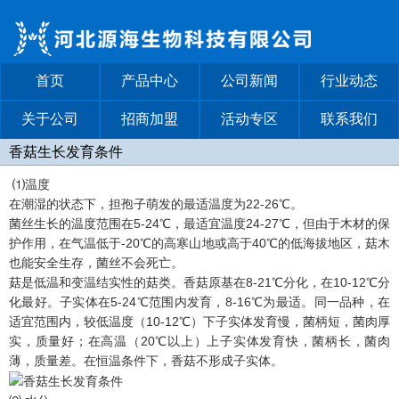
首页
产品中心
公司新闻
行业动态
关于公司
招商加盟
活动专区
联系我们
香菇生长发育条件
⑴温度
在潮湿的状态下，担孢子萌发的最适温度为22-26℃。
菌丝生长的温度范围在5-24℃，最适宜温度24-27℃，但由于木材的保
护作用，在气温低于-20℃的高寒山地或高于40℃的低海拔地区，菇木
也能安全生存，菌丝不会死亡。
菇是低温和变温结实性的菇类。香菇原基在8-21℃分化，在10-12℃分
化最好。子实体在5-24℃范围内发育，8-16℃为最适。同一品种，在
适宜范围内，较低温度（10-12℃）下子实体发育慢，菌柄短，菌肉厚
实，质量好；在高温（20℃以上）上子实体发育快，菌柄长，菌肉
薄，质量差。在恒温条件下，香菇不形成子实体。