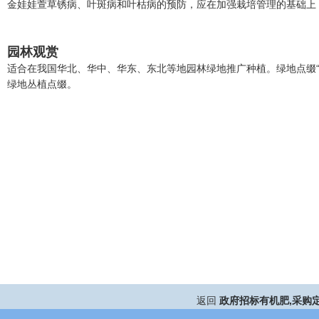
金娃娃萱草锈病、叶斑病和叶枯病的预防，应在加强栽培管理的基础上，
园林观赏
适合在我国华北、华中、华东、东北等地园林绿地推广种植。绿地点缀
绿地丛植点缀。
返回
政府招标有机肥,采购