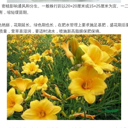
密植影响通风和分生。一般株行距以20×20厘米或15×25厘米为宜。一
害，缩短缓苗期。
花色艳丽，花期延长。绿色期也长，在肥水管理上要求施足基肥，盛花期后
的质量，萱草喜湿润，要适时浇水，喷施新高脂膜保肥保墒。