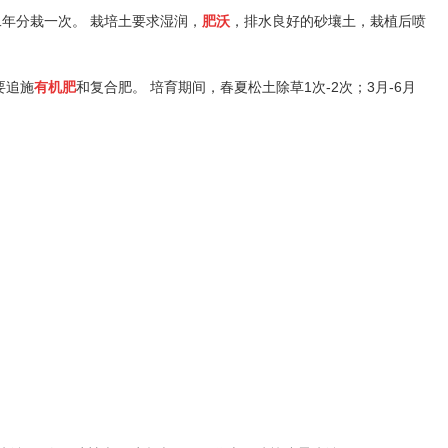
二年分栽一次。 栽培土要求湿润，
肥沃
，排水良好的砂壤土，栽植后喷
要追施
有机肥
和复合肥。 培育期间，春夏松土除草1次-2次；3月-6月