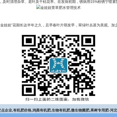
及时清理杂草、老叶及干枯花葶。在发病初期，锈病用15%粉锈宁喷雾防
“金娃娃”花期长达半年之久，且早春叶片萌发早，翠绿叶丛甚为美观。加
定点企业,有机肥价格,鸡粪有机肥,生物有机肥,微生物菌肥,果树专用肥-河