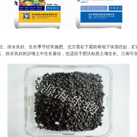
松、排水良好。生长季节经常施肥。北方需在下霜前将地下块茎挖起，贮藏
肥沃、排水良好的沙壤土中生长最佳，也适应于肥沃粘质土壤生长。江南可