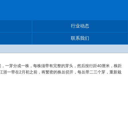
行业动态
联系我们
挖起，一芽分成一株，每株须带有完整的芽头，然后按行距40厘米，株距
行。江浙一带在2月初之前，将繁密的株丛切开，每丛带二三个芽，重新栽