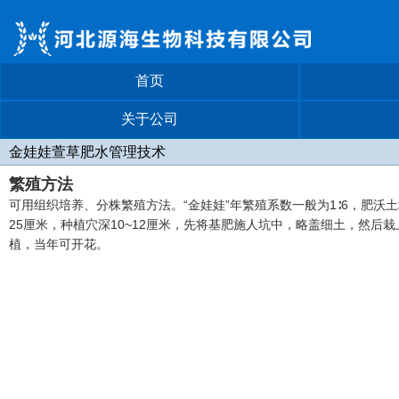
首页
关于公司
金娃娃萱草肥水管理技术
繁殖方法
可用组织培养、分株繁殖方法。“金娃娃”年繁殖系数一般为1∶6，肥沃
25厘米，种植穴深10~12厘米，先将基肥施人坑中，略盖细土，然后
植，当年可开花。