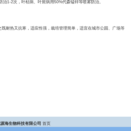
治1-2次，叶枯病、叶斑病用50%代森锰锌等喷雾防治。
之既耐热又抗寒，适应性强，栽培管理简单，适宜在城市公园、广场等
北源海生物科技有限公司
首页