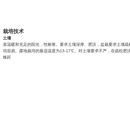
栽培技术
土壤
喜温暖和充足的阳光，性耐寒。要求土壤深厚、肥沃，盆栽要求土壤疏
培容易。露地栽培的最适温度为13-17℃。对土壤要求不严，在疏松
株距