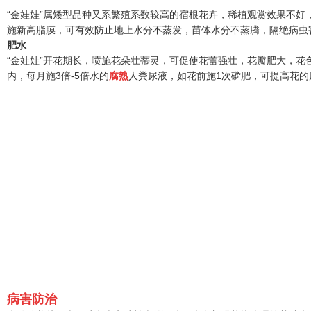
“金娃娃”属矮型品种又系繁殖系数较高的宿根花卉，稀植观赏效果不好，
施新高脂膜，可有效防止地上水分不蒸发，苗体水分不蒸腾，隔绝病虫
肥水
“金娃娃”开花期长，喷施花朵壮蒂灵，可促使花蕾强壮，花瓣肥大，
内，每月施3倍-5倍水的
腐熟
人粪尿液，如花前施1次磷肥，可提高花
病害防治