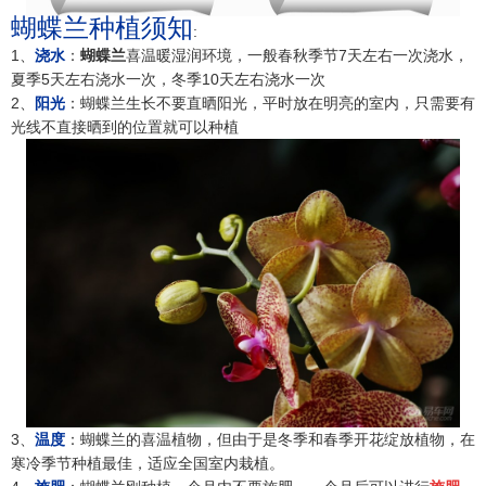
蝴蝶兰种植须知
:
1、
浇水
：
蝴蝶兰
喜温暖湿润环境，一般春秋季节7天左右一次浇水，
夏季5天左右浇水一次，冬季10天左右浇水一次
2、
阳光
：蝴蝶兰生长不要直晒阳光，平时放在明亮的室内，只需要有
光线不直接晒到的位置就可以种植
3、
温度
：蝴蝶兰的喜温植物，但由于是冬季和春季开花绽放植物，在
寒冷季节种植最佳，适应全国室内栽植。