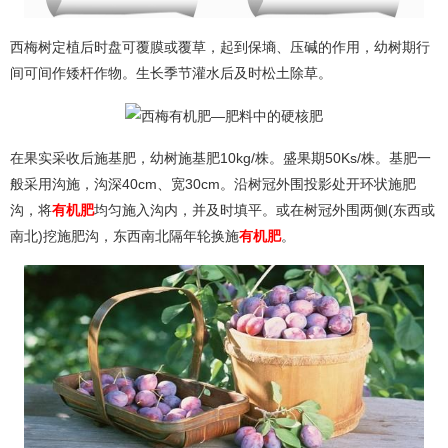
西梅树定植后时盘可覆膜或覆草，起到保墒、压碱的作用，幼树期行
间可间作矮杆作物。生长季节灌水后及时松土除草。
在果实采收后施基肥，幼树施基肥10kg/株。盛果期50Ks/株。基肥一
般采用沟施，沟深40cm、宽30cm。沿树冠外围投影处开环状施肥
沟，将
有机肥
均匀施入沟内，并及时填平。或在树冠外围两侧(东西或
南北)挖施肥沟，东西南北隔年轮换施
有机肥
。