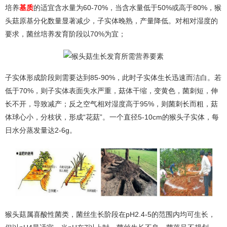
培养
基质
的适宜含水量为60-70%，当含水量低于50%或高于80%，猴
头菇原基分化数量显著减少，子实体晚熟，产量降低。对相对湿度的
要求，菌丝培养发育阶段以70%为宜；
子实体形成阶段则需要达到85-90%，此时子实体生长迅速而洁白。若
低于70%，则子实体表面失水严重，菇体干缩，变黄色，菌刺短，伸
长不开，导致减产；反之空气相对湿度高于95%，则菌刺长而粗，菇
体球心小，分枝状，形成“花菇”。一个直径5-10cm的猴头子实体，每
日水分蒸发量达2-6g。
猴头菇属喜酸性菌类，菌丝生长阶段在pH2.4-5的范围内均可生长，