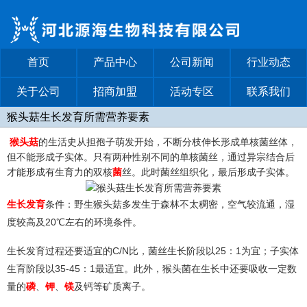
首页
产品中心
公司新闻
行业动态
关于公司
招商加盟
活动专区
联系我们
猴头菇生长发育所需营养要素
猴头菇
的生活史从担孢子萌发开始，不断分枝伸长形成单核菌丝体，
但不能形成子实体。只有两种性别不同的单核菌丝，通过异宗结合后
才能形成有生育力的双核
菌
丝。此时菌丝组织化，最后形成子实体。
生长发育
条件：野生猴头菇多发生于森林不太稠密，空气较流通，湿
度较高及20℃左右的环境条件。
生长发育过程还要适宜的C/N比，菌丝生长阶段以25：1为宜；子实体
生育阶段以35-45：1最适宜。此外，猴头菌在生长中还要吸收一定数
量的
磷
、
钾
、
镁
及钙等矿质离子。