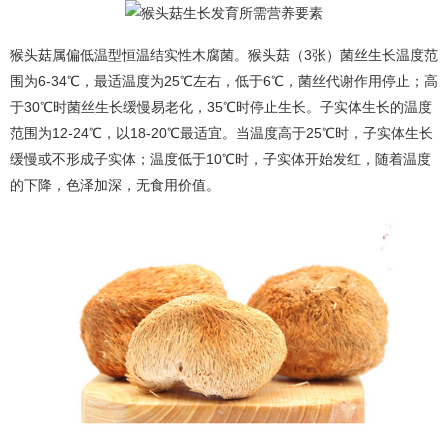
猴头菇属偏低温型恒温结实性木腐菌。猴头菇（3张）菌丝生长温度范
围为6-34℃，最适温度为25℃左右，低于6℃，菌丝代谢作用停止；高
于30℃时菌丝生长缓慢易老化，35℃时停止生长。子实体生长的温度
范围为12-24℃，以18-20℃最适宜。当温度高于25℃时，子实体生长
缓慢或不形成子实体；温度低于10℃时，子实体开始发红，随着温度
的下降，色泽加深，无食用价值。