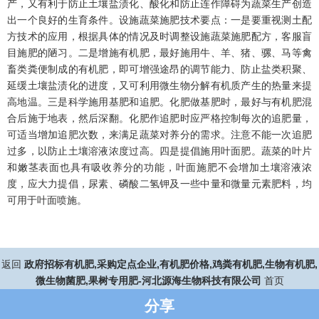
产，又有利于防止土壤盐渍化、酸化和防止连作障碍为蔬菜生产创造
出一个良好的生育条件。设施蔬菜施肥技术要点：一是要重视测土配
方技术的应用，根据具体的情况及时调整设施蔬菜施肥配方，客服盲
目施肥的陋习。二是增施有机肥，最好施用牛、羊、猪、骡、马等禽
畜类粪便制成的有机肥，即可增强途昂的调节能力、防止盐类积聚、
延缓土壤盐渍化的进度，又可利用微生物分解有机质产生的热量来提
高地温。三是科学施用基肥和追肥。化肥做基肥时，最好与有机肥混
合后施于地表，然后深翻。化肥作追肥时应严格控制每次的追肥量，
可适当增加追肥次数，来满足蔬菜对养分的需求。注意不能一次追肥
过多，以防止土壤溶液浓度过高。四是提倡施用叶面肥。蔬菜的叶片
和嫩茎表面也具有吸收养分的功能，叶面施肥不会增加土壤溶液浓
度，应大力提倡，尿素、磷酸二氢钾及一些中量和微量元素肥料，均
可用于叶面喷施。
返回
政府招标有机肥,采购定点企业,有机肥价格,鸡粪有机肥,生物有机肥,
微生物菌肥,果树专用肥-河北源海生物科技有限公司
首页
分享