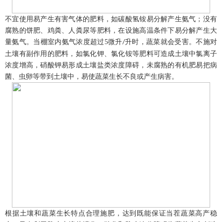
不宜使用易产生有害气体的肥料，如碳酸氢铵易分解产生氨气；没有
腐熟的饼肥、鸡粪、人粪尿等肥料，在设施高温条件下易分解产生大
量氨气。当棚室内氨气浓度超过
5
微升
升时，蔬菜就会受害。不施对
/
土壤有副作用的肥料，如氯化钾、氯化铵等肥料可造成土壤中氯离子
浓度增高，硝酸钾易形成土壤盐类浓度障碍，未腐熟的有机肥易把病
菌、虫卵等带到土壤中，易使蔬菜生长不良或产生病害。
根据土壤和蔬菜生长特点合理施肥，达到既能保证当茬蔬菜高产稳