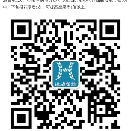
混合液
次。有条件的地方还可以适当配加
的硼酸溶液，在
月
2
0.4%
3
中、下旬盛花期喷
次，可提高坐果率
倍以上。
1
1