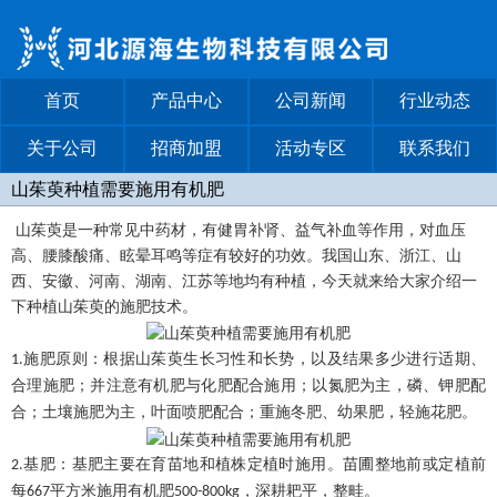
首页
产品中心
公司新闻
行业动态
关于公司
招商加盟
活动专区
联系我们
山茱萸种植需要施用有机肥
山茱萸是一种常见中药材，有健胃补肾、益气补血等作用，对血压
高、腰膝酸痛、眩晕耳鸣等症有较好的功效。我国山东、浙江、山
西、安徽、河南、湖南、江苏等地均有种植，今天就来给大家介绍一
下种植山茱萸的施肥技术。
施肥原则：根据山茱萸生长习性和长势，以及结果多少进行适期、
1.
合理施肥；并注意有机肥与化肥配合施用；以氮肥为主，磷、钾肥配
合；土壤施肥为主，叶面喷肥配合；重施冬肥、幼果肥，轻施花肥。
基肥：基肥主要在育苗地和植株定植时施用。苗圃整地前或定植前
2.
每
，深耕耙平，整畦。
667平方米施用有机肥500-800kg