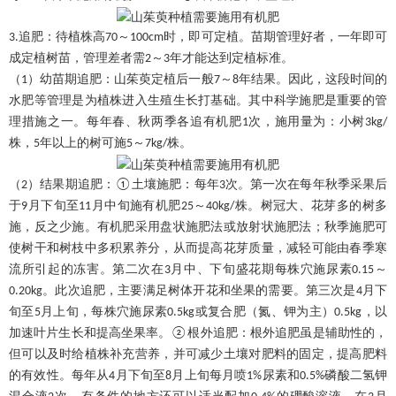
追肥：待植株高
～
时，即可定植。苗期管理好者，一年即可
3.
70
100cm
成定植树苗，管理差者需
～
年才能达到定植标准。
2
3
（
）幼苗期追肥：山茱萸定植后一般
～
年结果。因此，这段时间的
1
7
8
水肥等管理是为植株进入生殖生长打基础。其中科学施肥是重要的管
理措施之一。每年春、秋两季各追有机肥
次，施用量为：小树
1
3kg/
株，
年以上的树可施
～
株。
5
5
7kg/
（
）结果期追肥：
土壤施肥：每年
次。第一次在每年秋季采果后
2
①
3
于
月下旬至
月中旬施有机肥
～
株
。树冠大、花芽多的树多
9
11
25
40kg/
施，反之少施。有机肥采用盘状施肥法或放射状施肥法；秋季施肥可
使树干和树枝中多积累养分，从而提高花芽质量，减轻可能由春季寒
流所引起的冻害。第二次在
月中、下旬盛花期每株穴施尿素
～
3
0.15
。此次追肥，主要满足树体开花和坐果的需要。第三次是
月下
0.20kg
4
旬至
月上旬，每株穴施尿素
或复合肥（氮、钾为主）
，以
5
0.5kg
0.5kg
加速叶片生长和提高坐果率。
根外追肥：根外追肥虽是辅助性的，
②
但可以及时给植株补充营养，并可减少土壤对肥料的固定，提高肥料
的有效性。每年从
月下旬至
月上旬每月喷
尿素和
磷酸二氢钾
4
8
1%
0.5%