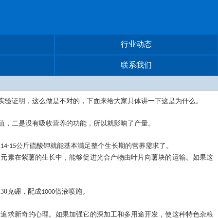
行业动态
联系我们
实验证明，这么做是不对的，下面来给大家具体讲一下这是为什么。
值，二是没有吸收营养的功能，所以就影响了产量。
、
公斤硫酸钾就能基本满足整个生长期的营养需求了。
14-15
硼元素在紫薯的生长中，能够促进光合产物由叶片向薯块的运输。如果这
-30
克硼，配成
倍液喷施。
1000
人追求新奇的心理。如果加强它的深加工和多用途开发，使这种特色杂粮