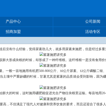
产品中心
公司新闻
招商加盟
活动专区
植后没有什么经验，觉得尿素劲儿大，就多用尿素来施肥，但是经过多重
该膨大形成块根的时候，却形成了一种纤维根。这纤维根一是没有食用价
量。一般一亩地施用有机肥
500-800
公斤、
公斤尿素、
公斤磷酸二铵
10
12
当土壤中严重缺硼的时候，甘薯尤其是紫薯的品质就会受到影响，因为
始膨大的时候，这时施用硼肥能促进光合产物往块根里运输。每亩地用
20
要高，不但满足了现代人对健康和营养饮食的要求，而且还迎合了很多