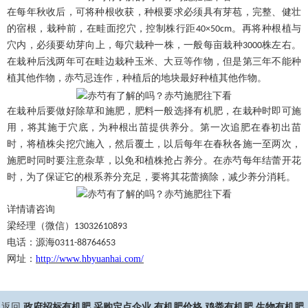
在每年秋收后，可将种根收获，种根要求必须具有芽苞，完整、健壮
的宿根，栽种前，在畦面挖穴，控制株行距
。再将种根植与
40×50cm
穴内，必须要幼芽向上，每穴栽种一株，一般每亩栽种
株左右。
3000
在栽种后浅两年可在畦边栽种玉米、大豆等作物，但是第三年不能种
植其他作物，赤芍忌连作，种植后的地块最好种植其他作物。
在栽种后要做好除草和施肥，肥料一般选择
有机肥
，在栽种时即可施
用，将其施于穴底，为种根出苗提供养分。第一次追肥在春初出苗
时，将植株尖挖穴施入，然后覆土，以后每年在春秋各施一至两次，
施肥时同时要注意杂草，以免和植株抢占养分。在赤芍每年结蕾开花
时，为了保证它的根系养分充足，要将其花蕾摘除，减少养分消耗。
详情请咨询
梁经理（微信）
13032610893
电话：源海
0311-88764653
网址：
http://www.hbyuanhai.com/
返回
政府招标有机肥,采购定点企业,有机肥价格,鸡粪有机肥,生物有机肥,