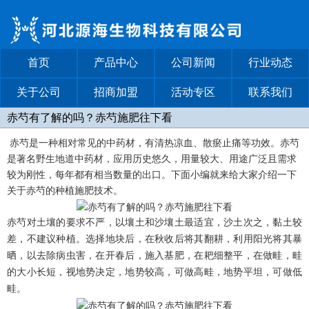
首页
产品中心
公司新闻
行业动态
关于公司
招商加盟
活动专区
联系我们
赤芍有了解的吗？赤芍施肥往下看
赤芍是一种相对常见的中药材，有清热凉血、散瘀止痛等功效。赤芍
是著名野生地道中药材，应用历史悠久，用量较大、用途广泛且需求
较为刚性，每年都有相当数量的出口。下面小编就来给大家介绍一下
关于赤芍的种植施肥技术。
赤芍对土壤的要求不严，以壤土和沙壤土最适宜，沙土次之，黏土较
差，不建议种植。选择地块后，在秋收后将其翻耕，利用阳光将其暴
晒，以去除病虫害，在开春后，施入基肥，在耙细整平，在做畦，畦
的大小长短，视地势决定，地势较高，可做高畦，地势平坦，可做低
畦。