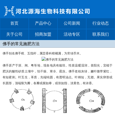
首页
产品中心
公司新闻
行业动态
关于公司
招商加盟
活动专区
联系我们
佛手的常见施肥方法
佛手别名佛手柑、五指杆，属芸香科柑橘属，为常绿乔木。
佛手原产于浙、闽、粤等地，现各地具有栽培。性喜温暖湿润，喜阳光，宜植于
肥沃的酸性砂质土壤中，怕干燥、寒冷、霜冻。佛手老枝灰绿，嫩叶微带紫红，
有短硬刺。叶互生，革质，先端钝圆，有透明油点。叶柄短，无翅。果实卵形或
长圆形，顶端裂为瓣，各瓣或握如拳，或张如指，淡黄色，有浓香。