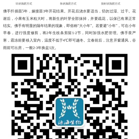
佛手扦插苗
5
年，嫁接苗
年开花结果。开花后浇水要适当，切勿过湿、过干。花
3
谢后，小果有玉米粒大时，将新生的叶芽全部抹掉，并要疏花，以保已有果正常
结实。佛手有明显的隔年结果的现象，即俗称“大小年”。若要避“小年”，可在小年
早春，进行强度修剪，将
年生枝条剪留
节，同时加强水肥管理。佛手畏严
2
1-2
寒，霜冻前要移入室内，温度不低于
℃即可越冬。立春前后，注意开窗通风，谷
4
雨前可出房，一般
年换盆
次。
2-3
1