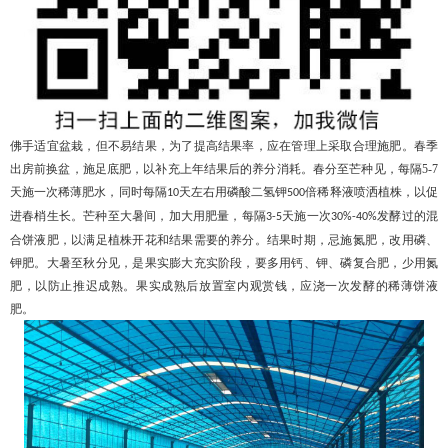
佛手适宜盆栽，但不易结果，为了提高结果率，应在管理上采取合理施肥。春季
出房前换盆，施足底肥，以补充上年结果后的养分消耗。春分至芒种见，每隔
5-7
天施一次稀薄肥水，同时每隔
天左右用磷酸二氢钾
倍稀释液喷洒植株，以促
10
500
进春梢生长。芒种至大暑间，加大用肥量，每隔
天施一次
发酵过的混
3-5
30%-40%
合饼液肥，以满足植株开花和结果需要的养分。结果时期，忌施氮肥，改用磷、
钾肥。大暑至秋分见，是果实膨大充实阶段，要多用钙、钾、磷复合肥，少用氮
肥，以防止推迟成熟。果实成熟后放置室内观赏钱，应浇一次发酵的稀薄饼液
肥。