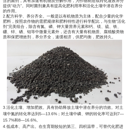
含的菌剂，具有加速有机物质分解作用，为作物制造或转化速效养分
提供“动力”。同时菌剂兼具有提高化肥利用率和活化土壤中潜在养分
的作用。
2.配方科学、养分齐全。一般是以有机物质为主体，配合少量的化学
肥料，按照农作物的需肥规律和肥料特性进行科学配比，与生物“活化
剂”完美组合，除含有氮、磷、钾大量营养元素和钙、镁、硫、铁、
硼、锌、硒、钼等中微量元素外，还含有大量有机物质、腐殖酸类物
质和保肥增效剂，养分齐全，速缓相济，供肥均衡，肥效持久。
3.活化土壤、增加肥效。具有协助释放土壤中潜在养分的功效。对土
壤中氮的转化率达到5—13.6%；对土壤中磷、钾的转化率可达到7—
15.7%和8—16.6%。
4.低成本、高产出。在生育期较短的第三、四积温带，可替代化肥进