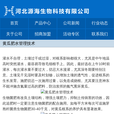
首页
产品中心
公司新闻
行业动态
关于公司
招商加盟
活动专区
联系我们
黄瓜肥水管理技术
灌水不合理，土壤过干或过湿，对根系影响都很大，尤其是中午地温
高时突然灌水，最容易导致毛细根手上。因此，最好选在上午10时前
灌水，每次灌水量不要过大，切忌大水漫灌，尤其深冬期要特别注
意。土壤见干见湿时要及时划锄，以增加土壤的透气性，促进根系的
生长发育。施肥切忌一次施用过量，以免造成烧根。尤其要注意神东
不能冲施含氮量过高的肥料，防治发挥的氨气熏坏黄瓜。
生物菌肥有改良土壤结构，增强土壤肥力，抑制土传病害的功效，因
此追肥时一定要注意生物菌肥的配合施用。如每平方米每次可追施芽
孢杆菌类生物菌肥30-40千克，对黄瓜根系的养护具有显著效果。