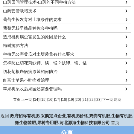
山药田间管理技术-山药的不同种植方法
山药套管栽培技术
葡萄生长发育对土壤条件的要求
葡萄无核早熟品种你会种植吗
造成桃树病虫害发生的原因是什么
梅树施肥方法
种植无公害黄瓜对土壤质量有什么要求
怎样防止切花菊缺钾、镁、锰？缺钾、镁、锰
切花菊根癌病病原菌如何防治
红富士苹果小叶病难治理
苹果树采收后果园还需要管理吗
首页
上一页
[14]
[15]
[16]
[17]
[18]
[19]
[20]
[21]
[22]
[23]
下一页
尾页
返回
政府招标有机肥,采购定点企业,有机肥价格,鸡粪有机肥,生物有机肥,
微生物菌肥,果树专用肥-河北源海生物科技有限公司
首页
分享