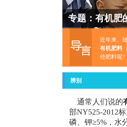
专题：有机肥
近年来。
有机肥料
些肥料呢?
辨别
通常人们说的
部NY525-20
磷、钾≥5%，水